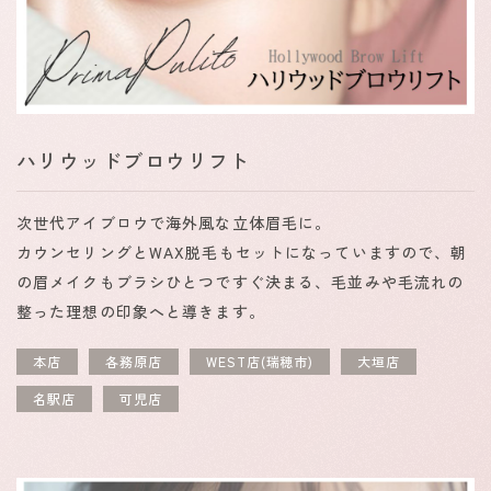
ハリウッドブロウリフト
次世代アイブロウで海外風な立体眉毛に。
カウンセリングとWAX脱毛もセットになっていますので、朝
の眉メイクもブラシひとつですぐ決まる、毛並みや毛流れの
整った理想の印象へと導きます。
本店
各務原店
WEST店(瑞穂市)
大垣店
名駅店
可児店