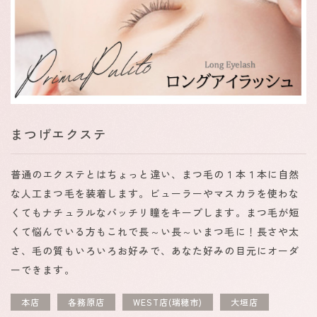
まつげエクステ
普通のエクステとはちょっと違い、まつ毛の１本１本に自然
な人工まつ毛を装着します。ビューラーやマスカラを使わな
くてもナチュラルなパッチリ瞳をキープします。まつ毛が短
くて悩んでいる方もこれで長～い長～いまつ毛に！長さや太
さ、毛の質もいろいろお好みで、あなた好みの目元にオーダ
ーできます。
本店
各務原店
WEST店(瑞穂市)
大垣店